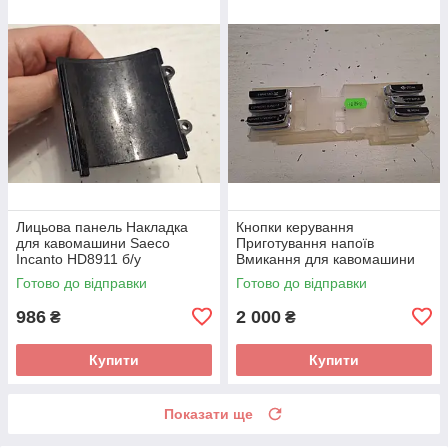
Лицьова панель Накладка
Кнопки керування
для кавомашини Saeco
Приготування напоїв
Incanto HD8911 б/у
Вмикання для кавомашини
Saeco Incanto HD8911 б/у
Готово до відправки
Готово до відправки
986
2 000
₴
₴
Купити
Купити
Показати ще