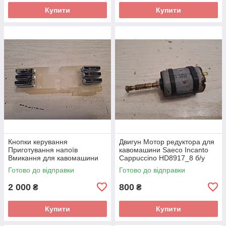
Купити
Купити
Кнопки керування
Двигун Мотор редуктора для
Приготування напоїв
кавомашини Saeco Incanto
Вмикання для кавомашини
Cappuccino HD8917_8 б/у
Saeco Incanto Black HD8911
Готово до відправки
Готово до відправки
б/у
2 000
800
₴
₴
Купити
Купити