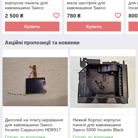
корпусна панель для
мала шестірня для
для
кавомашини Saeco
кавомашини Saeco
Inca
Incanto Cappuccino
Incanto Black HD8911_2 б/
у
2 500
780
800
₴
₴
EP5360 б/у
у
Купити
Купити
Акційні пропозиції та новинки
Дисплей на плату керування
Нижній Корпус корпусні
для кавомашини Saeco
панелі для кавомашини
Incanto Cappuccino HD8917
Saeco 5000 Incanto Black
б/у 421941307111 (R)
EP5310/10 б/у _царапини
Готово до відправки
Готово до відправки