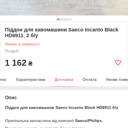
Піддон для кавомашини Saeco Incanto Black
HD8911_2 б/у
Немає в наявності
Роздріб
1 162
₴
пис
Характеристики
Доставка
Оплата
Умови пове
Опис
Піддон для кавомашини Saeco Incanto Black HD8911 б/у
Оригінальна запчастина від компанії
Saeco/Philips.