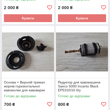
_дефект
2 000
2 000
₴
₴
Купити
Купити
Основа + Верхній тримач
Редуктор для кавомашини
жорнів горизонтальної
Saeco 5000 Incanto Black
кавомолки для кавоварки
EP5310/10 б/у
Saeco 5000 Incanto Black
Готово до відправки
Готово до відправки
EP5310/10 б/у
700
800
₴
₴