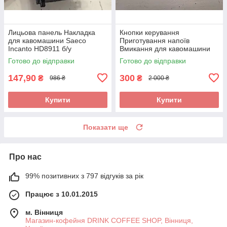
Лицьова панель Накладка
Кнопки керування
для кавомашини Saeco
Приготування напоїв
Incanto HD8911 б/у
Вмикання для кавомашини
Saeco Incanto HD8911 б/у
Готово до відправки
Готово до відправки
147,90
300
₴
₴
986 ₴
2 000 ₴
Купити
Купити
Показати ще
Про нас
99% позитивних з 797 відгуків за рік
Працює з 10.01.2015
м. Вінниця
Магазин-кофейня DRINK COFFEE SHOP, Вінниця,