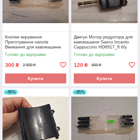
Кнопки керування
Двигун Мотор редуктора для
Приготування напоїв
кавомашини Saeco Incanto
Вмикання для кавомашини
Cappuccino HD8917_8 б/у
Saeco Incanto Black HD8911
Готово до відправки
Готово до відправки
б/у
300
120
₴
₴
2 000 ₴
800 ₴
Купити
Купити
–85%
–85%