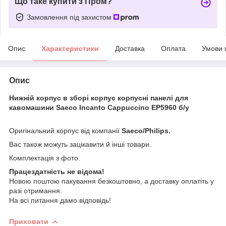
Що таке купити з Пром?
Замовлення під захистом
Опис
Характеристики
Доставка
Оплата
Умови 
Опис
Нижній корпус в зборі корпус корпусні панелі для
кавомашини Saeco Incanto Cappuccino EP5960 б/у
Оригінальний корпус від компанії
Saeco/Philips.
Вас також можуть зацікавити й інші товари.
Комплектація з фото.
Працездатність не відома!
Новою поштою пакування безкоштовно, а доставку оплатіть у
разі отримання.
На всі питання дамо відповідь!
Приховати