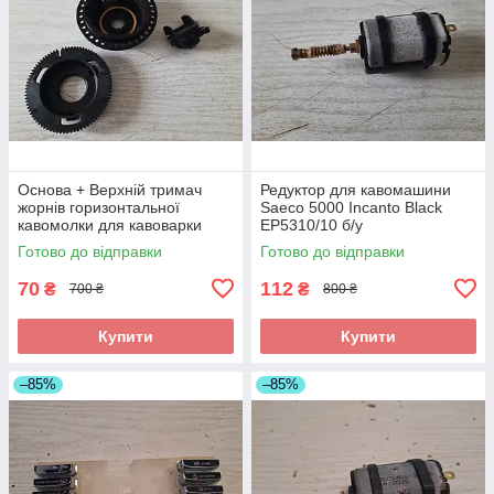
Основа + Верхній тримач
Редуктор для кавомашини
жорнів горизонтальної
Saeco 5000 Incanto Black
кавомолки для кавоварки
EP5310/10 б/у
Saeco 5000 Incanto Black
Готово до відправки
Готово до відправки
EP5310/10 б/у
70
112
₴
₴
700 ₴
800 ₴
Купити
Купити
–85%
–85%