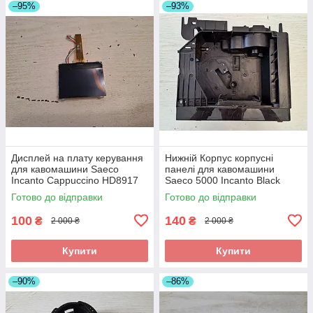
–95%
–93%
Дисплей на плату керування
Нижній Корпус корпусні
для кавомашини Saeco
панелі для кавомашини
Incanto Cappuccino HD8917
Saeco 5000 Incanto Black
б/у 421941307111 (R)
EP5310/10 б/у _царапини
Готово до відправки
Готово до відправки
_дефект
100
140
₴
₴
2 000 ₴
2 000 ₴
Купити
Купити
–90%
–86%