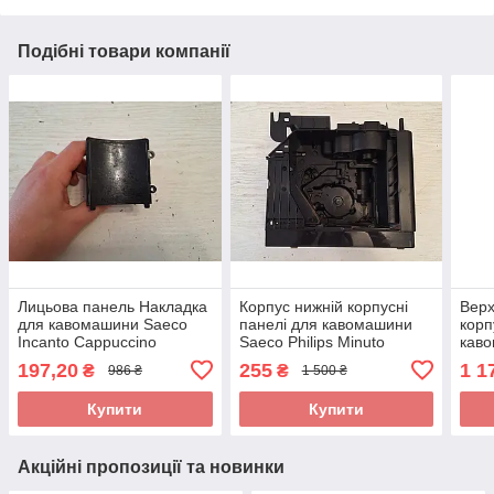
Подібні товари компанії
Лицьова панель Накладка
Корпус нижній корпусні
Верх
для кавомашини Saeco
панелі для кавомашини
корп
Incanto Cappuccino
Saeco Philips Minuto
кав
EP5960 б/у
EP3550 б/у
Inca
197,20
255
1 1
₴
₴
986 ₴
1 500 ₴
EP53
Купити
Купити
Акційні пропозиції та новинки