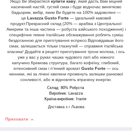
Якщо Ви збираєтеся
купити каву
, який дасть Вам міцний
насичений настій, густий смак і буде водночас винятково
бадьорим, вибір, яким Ви будете на 100% задоволені —
це
Lavazza Gusto Forte
— ідеальний кавовий
продукт.Прекрасний склад (20% — арабіка з Центральної
Америки та інша частина — робуста азійського походження) і
специфічне темне італійське обсмажування роблять суміш
бездоганною для приготування еспресо.Відповідавши його
смак, залишається тільки глазнутий — справжня італійська
класика! Додайте в рецепт приготування трохи молока, і ось
уже у вас у руках чашка чудового латі або ніжного
капучино.Кремова структура, багато кофеїну, глибокий,
інтенсивний смак і п'янкий аромат
Gusto Forte
— ось
чинники, які за лічені хвилини проженуть залишки ранкової
сонливості, або ж відновлять втрачену енергію.
Склад: 80% Робуста
Виробник:
Lavazza
Країна-виробник: Італія
Доставка з г Львова
Приховати