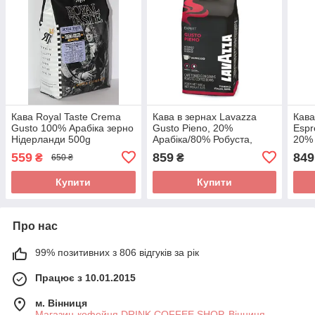
Кава Royal Taste Crema
Кава в зернах Lavazza
Кава
Gusto 100% Арабіка зерно
Gusto Pieno, 20%
Espr
Нідерланди 500g
Арабіка/80% Робуста,
20% 
Італія, 1 кг
Італі
559
859
849
₴
₴
650 ₴
Купити
Купити
Про нас
99% позитивних з 806 відгуків за рік
Працює з 10.01.2015
м. Вінниця
Магазин-кофейня DRINK COFFEE SHOP, Вінниця,