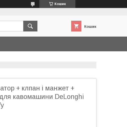
Кошик
Кошик
сатор + клпан і манжет +
 для кавомашини DeLonghi
/у