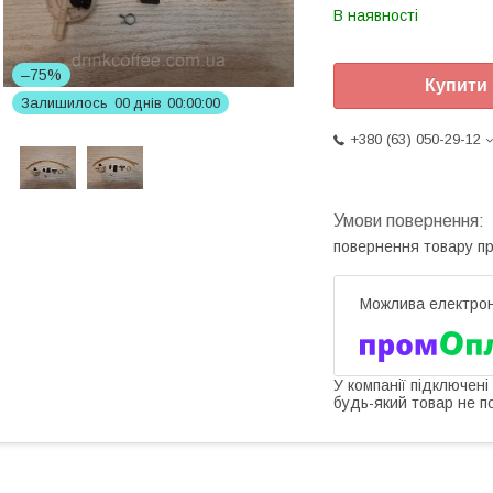
В наявності
–75%
Купити
Залишилось
0
0
днів
0
0
0
0
0
0
+380 (63) 050-29-12
повернення товару п
У компанії підключені
будь-який товар не п