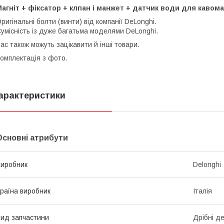
агніт + фіксатор + клпан і манжет + датчик води для кавом
ригінальні болти (винти) від компанії DeLonghi.
умісність із дуже багатьма моделями DeLonghi.
ас також можуть зацікавити й інші товари.
омплектація з фото.
арактеристики
Основні атрибути
иробник
Delonghi
раїна виробник
Італія
ид запчастини
Дрібні де