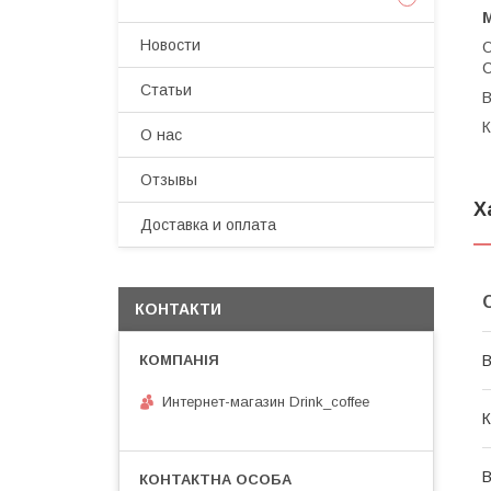
М
Новости
О
С
Статьи
В
К
О нас
Отзывы
Х
Доставка и оплата
КОНТАКТИ
В
Интернет-магазин Drink_coffee
К
В