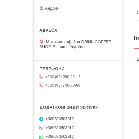
Андрей
І
Магазин-кофейня DRINK COFFEE
SHOP, Вінниця, Україна
Ц
+380 (63) 050-29-12
+380 (96) 700-38-68
+380630502912
+380630502912
+380630502912