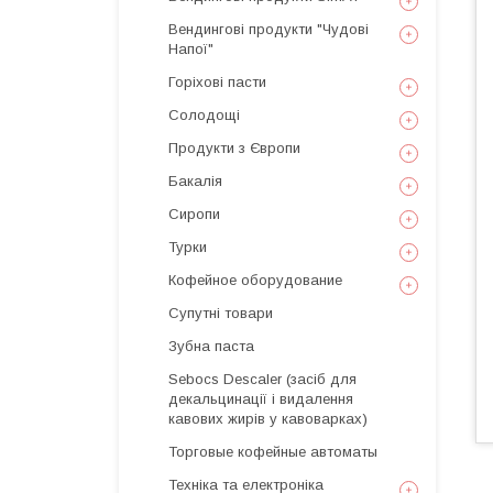
Вендингові продукти "Чудові
Напої"
Горіхові пасти
Солодощі
Продукти з Європи
Бакалія
Сиропи
Турки
Кофейное оборудование
Супутні товари
Зубна паста
Sebocs Descaler (засіб для
декальцинації і видалення
кавових жирів у кавоварках)
Торговые кофейные автоматы
Техніка та електроніка