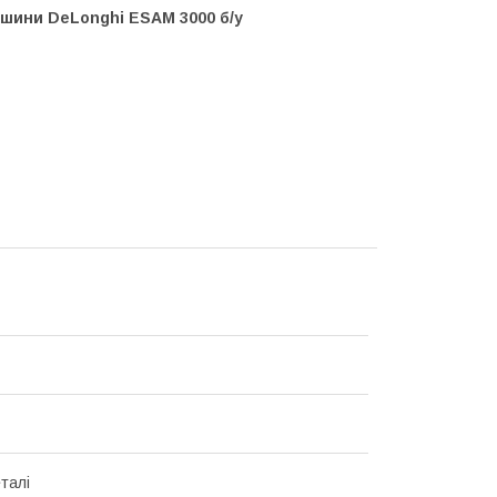
ашини DeLonghi ESAM 3000 б/у
талі