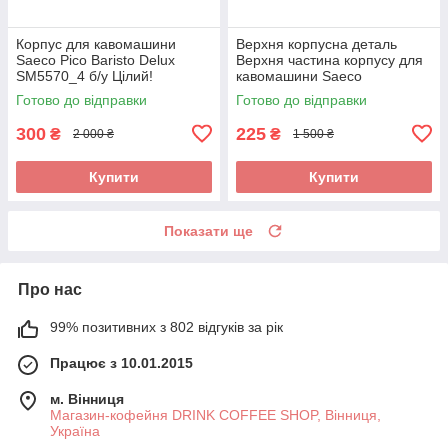
Корпус для кавомашини
Верхня корпусна деталь
Saeco Pico Baristo Delux
Верхня частина корпусу для
SM5570_4 б/у Цілий!
кавомашини Saeco
PicoBaristo Delux SM5570_3
Готово до відправки
Готово до відправки
б/у Цілий!
300
225
₴
₴
2 000 ₴
1 500 ₴
Купити
Купити
Показати ще
Про нас
99% позитивних з 802 відгуків за рік
Працює з 10.01.2015
м. Вінниця
Магазин-кофейня DRINK COFFEE SHOP, Вінниця,
Україна