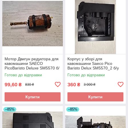
Мотор Двигун редуктора для
Корпус у зборі для
кавомашини SAECO
кавомашини Saeco Pico
PicoBaristo Deluxe SM5570 б/
Baristo Delux SM5570_2 б/у
у _є іржа
Цілий!
Готово до відправки
Готово до відправки
99,60
360
₴
₴
830 ₴
3 000 ₴
Купити
Купити
–85%
–85%