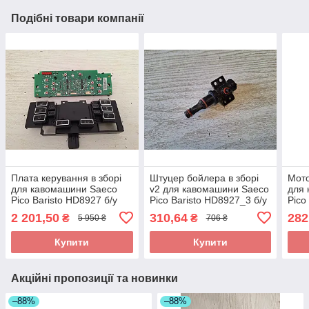
Подібні товари компанії
Плата керування в зборі
Штуцер бойлера в зборі
Мото
для кавомашини Saeco
v2 для кавомашини Saeco
для
Pico Baristo HD8927 б/у
Pico Baristo HD8927_3 б/у
Pico
421941307401/04
2 201,50
310,64
282
₴
₴
5 950 ₴
706 ₴
1.930.301.00_V02
Купити
Купити
Акційні пропозиції та новинки
–88%
–88%