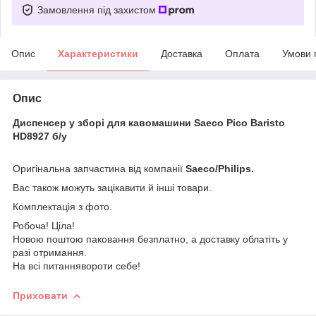
Замовлення під захистом
Опис
Характеристики
Доставка
Оплата
Умови 
Опис
Диспенсер у зборі для кавомашини Saeco Pico Baristo
HD8927 б/у
Оригінальна запчастина від компанії
Saeco/Philips.
Вас також можуть зацікавити й інші товари.
Комплектація з фото.
Робоча! Ціла!
Новою поштою паковання безплатно, а доставку облатіть у
разі отримання.
На всі питаннявороти себе!
Приховати