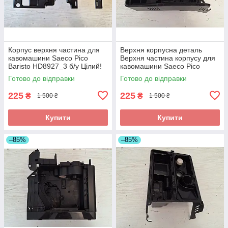
Корпус верхня частина для
Верхня корпусна деталь
кавомашини Saeco Pico
Верхня частина корпусу для
Baristo HD8927_3 б/у Цілий!
кавомашини Saeco Pico
Baristo Delux SM5570_4 б/у
Готово до відправки
Готово до відправки
Цілий!
225
225
₴
₴
1 500 ₴
1 500 ₴
Купити
Купити
–85%
–85%