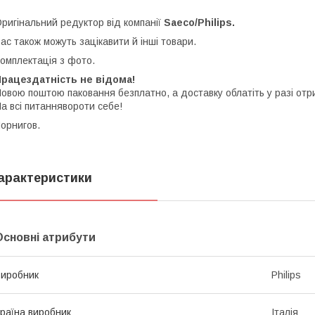
ригінальний редуктор від компанії
Saeco/Philips.
ас також можуть зацікавити й інші товари.
омплектація з фото.
рацездатність не відома!
овою поштою паковання безплатно, а доставку облатіть у разі отр
а всі питаннявороти себе!
орнигов.
арактеристики
Основні атрибути
иробник
Philips
раїна виробник
Італія