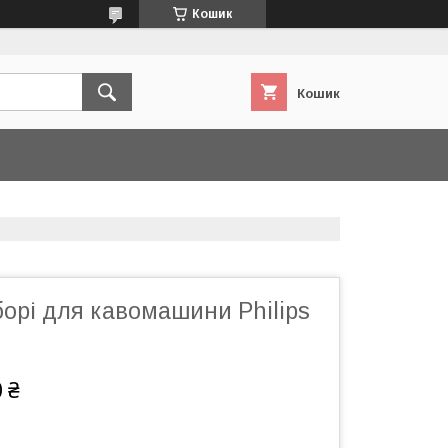
Кошик
Кошик
борі для кавомашини Philips
 ₴