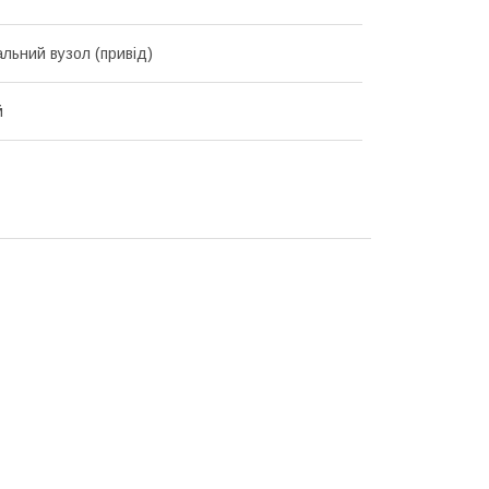
льний вузол (привід)
й