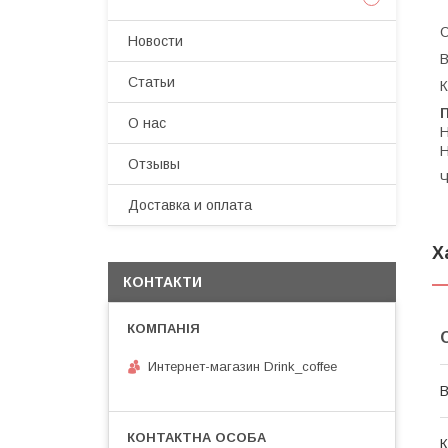
О
Новости
В
Статьи
К
П
О нас
Н
Н
Отзывы
Ч
Доставка и оплата
Х
КОНТАКТИ
Интернет-магазин Drink_coffee
В
К