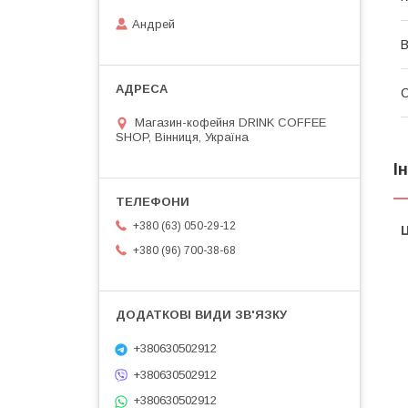
Андрей
В
Магазин-кофейня DRINK COFFEE
SHOP, Вінниця, Україна
І
+380 (63) 050-29-12
Ц
+380 (96) 700-38-68
+380630502912
+380630502912
+380630502912