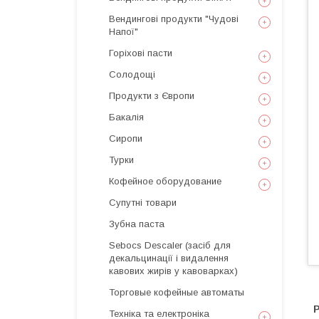
Вендингові продукти "Чудові
Напої"
Горіхові пасти
Солодощі
Продукти з Європи
Бакалія
Сиропи
Турки
Кофейное оборудование
Супутні товари
Зубна паста
Sebocs Descaler (засіб для
декальцинації і видалення
кавових жирів у кавоварках)
Торговые кофейные автоматы
Р
Техніка та електроніка