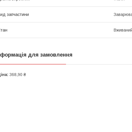
ид запчастини
Заварюва
Стан
Вживани
нформація для замовлення
іна:
368,90 ₴