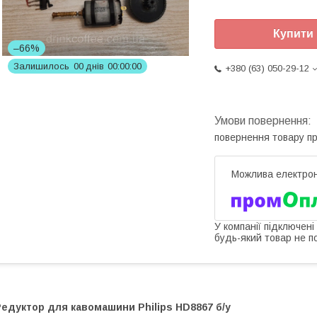
Купити
–66%
Залишилось
0
0
днів
0
0
0
0
0
0
+380 (63) 050-29-12
повернення товару п
У компанії підключені
будь-який товар не п
едуктор для кавомашини Philips HD8867 б/у