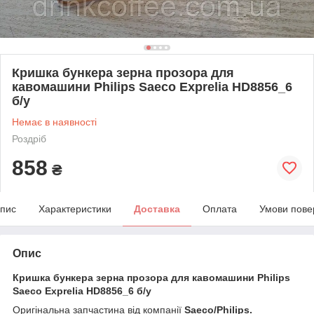
Кришка бункера зерна прозора для
кавомашини Philips Saeco Exprelia HD8856_6
б/у
Немає в наявності
Роздріб
858
₴
пис
Характеристики
Доставка
Оплата
Умови пове
Опис
Кришка бункера зерна прозора для кавомашини Philips
Saeco Exprelia HD8856_6 б/у
Оригінальна запчастина від компанії
Saeco/Philips.