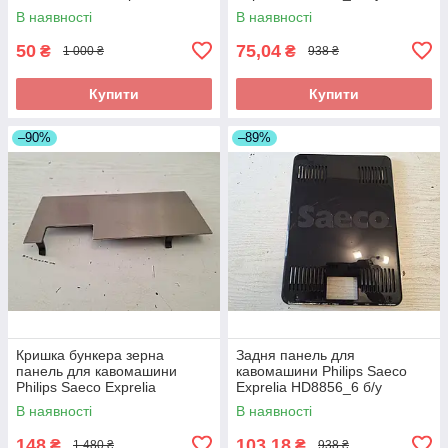
Exprelia EVO HD8857 б/
_дефект
В наявності
В наявності
у_дефект
50
75,04
₴
₴
1 000 ₴
938 ₴
Купити
Купити
–90%
–89%
Кришка бункера зерна
Задня панель для
панель для кавомашини
кавомашини Philips Saeco
Philips Saeco Exprelia
Exprelia HD8856_6 б/у
HD8856_4 б/у _дефект
В наявності
В наявності
148
103,18
₴
₴
1 480 ₴
938 ₴