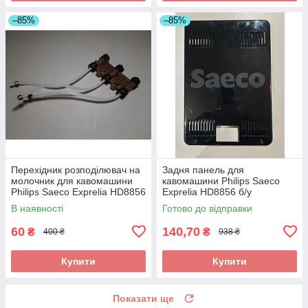
–85%
–85%
Перехідник розподілювач на
Задня панель для
молочник для кавомашини
кавомашини Philips Saeco
Philips Saeco Exprelia HD8856
Exprelia HD8856 б/у
б/у
В наявності
Готово до відправки
60
140,70
₴
₴
400 ₴
938 ₴
Купити
Купити
Показати ще