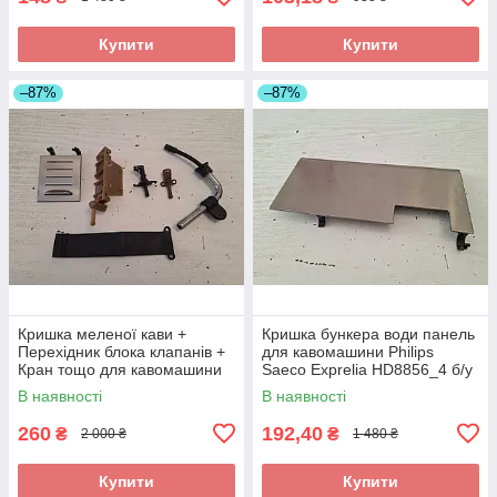
Купити
Купити
–87%
–87%
Кришка меленої кави +
Кришка бункера води панель
Перехідник блока клапанів +
для кавомашини Philips
Кран тощо для кавомашини
Saeco Exprelia HD8856_4 б/у
Philips Saeco Exprelia HD8856
_дефект
В наявності
В наявності
б/у
260
192,40
₴
₴
2 000 ₴
1 480 ₴
Купити
Купити