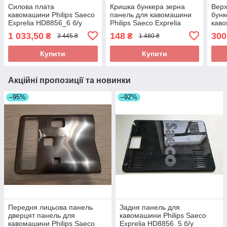
Силова плата
Кришка бункера зерна
Верх
кавомашини Philips Saeco
панель для кавомашини
бунк
Exprelia HD8856_6 б/у
Philips Saeco Exprelia
каво
11024263/02
HD8856_4 б/у _дефект
Expr
1 033,50
148
300
₴
₴
3 445 ₴
1 480 ₴
1.9.30.189.00_V01
Купити
Купити
Акційні пропозиції та новинки
–95%
–92%
Передня лицьова панель
Задня панель для
дверцят панель для
кавомашини Philips Saeco
кавомашини Philips Saeco
Exprelia HD8856_5 б/у