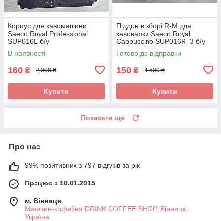
Корпус для кавомашини
Піддон в зборі R-M для
Saeco Royal Professional
кавоварки Saeco Royal
SUP016E б/у
Cappuccino SUP016R_3 б/у
_дефект
В наявності
Готово до відправки
160
150
₴
₴
2 000 ₴
1 500 ₴
Купити
Купити
Показати ще
Про нас
99% позитивних з 797 відгуків за рік
Працює з 10.01.2015
м. Вінниця
Магазин-кофейня DRINK COFFEE SHOP, Вінниця,
Україна