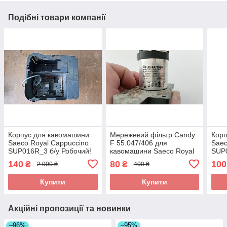
Подібні товари компанії
Корпус для кавомашини
Мережевий фільтр Candy
Корп
Saeco Royal Cappuccino
F 55.047/406 для
Saec
SUP016R_3 б/у Робочий!
кавомашини Saeco Royal
SUP0
Цілий!
Digital_4 SUP015 б/у
Ціли
140
80
100
₴
₴
2 000 ₴
400 ₴
Купити
Купити
Акційні пропозиції та новинки
–96%
–95%