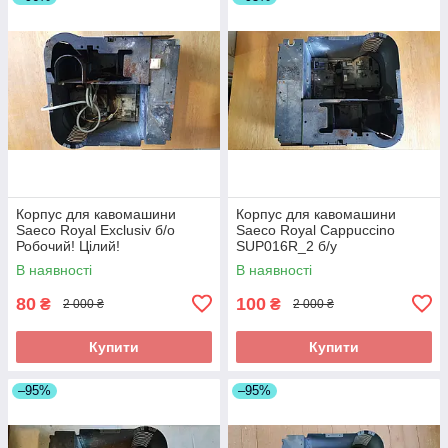
Корпус для кавомашини
Корпус для кавомашини
Saeco Royal Exclusiv б/о
Saeco Royal Cappuccino
Робочий! Цілий!
SUP016R_2 б/у
В наявності
В наявності
80
100
₴
₴
2 000 ₴
2 000 ₴
Купити
Купити
–95%
–95%