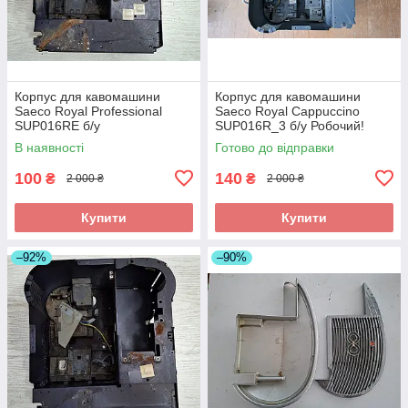
Корпус для кавомашини
Корпус для кавомашини
Saeco Royal Professional
Saeco Royal Cappuccino
SUP016RE б/у
SUP016R_3 б/у Робочий!
Цілий!
В наявності
Готово до відправки
100
140
₴
₴
2 000 ₴
2 000 ₴
Купити
Купити
–92%
–90%