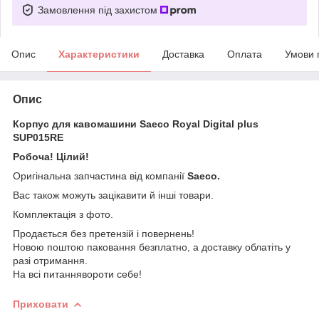
Замовлення під захистом
Опис
Характеристики
Доставка
Оплата
Умови 
Опис
Корпус для кавомашини Saeco Royal Digital plus
SUP015RE
Робоча! Цілий!
Оригінальна запчастина від компанії
Saeco
.
Вас також можуть зацікавити й інші товари.
Комплектація з фото.
Продається без претензій і повернень!
Новою поштою паковання безплатно, а доставку облатіть у
разі отримання.
На всі питаннявороти себе!
Приховати