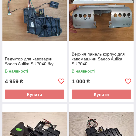
Верхня панель корпус для
Редуктор для кавоварки
кавомашини Saeco Aulika
Saeco Aulika SUP040 б/у
SUP040
В наявності
В наявності
4 959
1 000
₴
₴
Купити
Купити