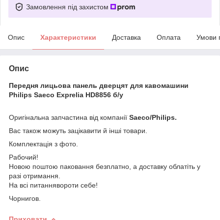
Замовлення під захистом
Опис
Характеристики
Доставка
Оплата
Умови 
Опис
Передня лицьова панель дверцят для кавомашини
Philips Saeco Exprelia HD8856 б/у
Оригінальна запчастина від компанії
Saeco/Philips.
Вас також можуть зацікавити й інші товари.
Комплектація з фото.
Рабочий!
Новою поштою паковання безплатно, а доставку облатіть у
разі отримання.
На всі питаннявороти себе!
Чорнигов.
Приховати