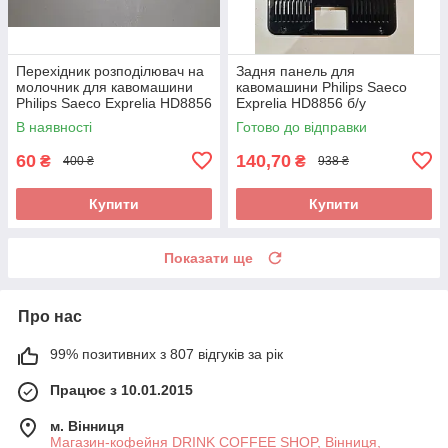
Перехідник розподілювач на
Задня панель для
молочник для кавомашини
кавомашини Philips Saeco
Philips Saeco Exprelia HD8856
Exprelia HD8856 б/у
б/у
В наявності
Готово до відправки
60
140,70
₴
₴
400 ₴
938 ₴
Купити
Купити
Показати ще
Про нас
99% позитивних з 807 відгуків за рік
Працює з 10.01.2015
м. Вінниця
Магазин-кофейня DRINK COFFEE SHOP, Вінниця,