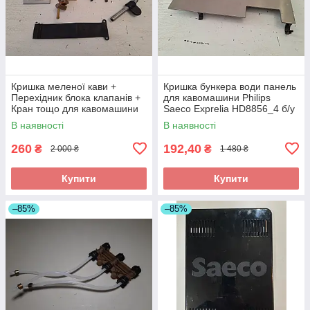
Кришка меленої кави +
Кришка бункера води панель
Перехідник блока клапанів +
для кавомашини Philips
Кран тощо для кавомашини
Saeco Exprelia HD8856_4 б/у
Philips Saeco Exprelia HD8856
_дефект
В наявності
В наявності
б/у
260
192,40
₴
₴
2 000 ₴
1 480 ₴
Купити
Купити
–85%
–85%