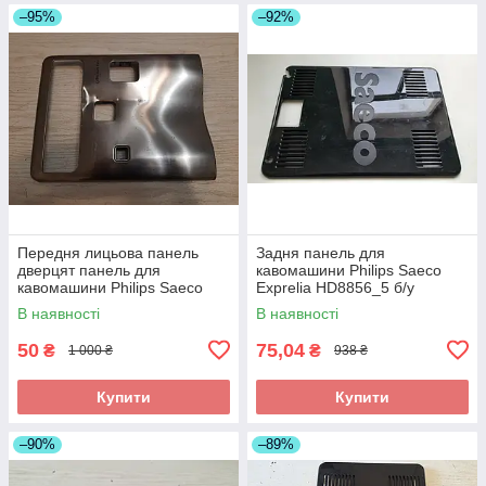
–95%
–92%
Передня лицьова панель
Задня панель для
дверцят панель для
кавомашини Philips Saeco
кавомашини Philips Saeco
Exprelia HD8856_5 б/у
Exprelia EVO HD8857 б/
_дефект
В наявності
В наявності
у_дефект
50
75,04
₴
₴
1 000 ₴
938 ₴
Купити
Купити
–90%
–89%