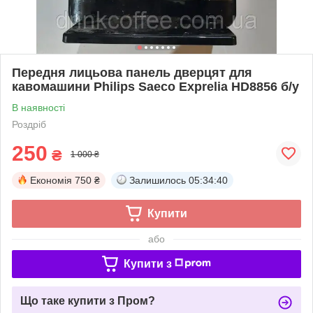
Передня лицьова панель дверцят для
кавомашини Philips Saeco Exprelia HD8856 б/у
В наявності
Роздріб
250
₴
1 000 ₴
Економія
750 ₴
Залишилось
05:34:39
Купити
або
Купити з
Що таке купити з Пром?