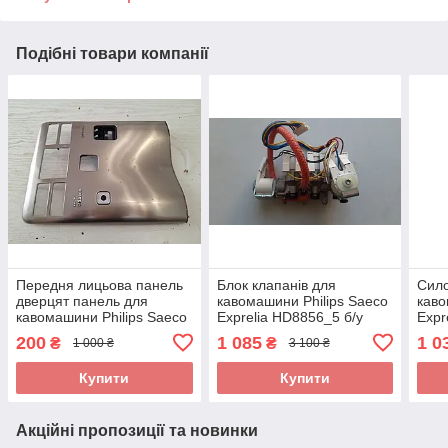
Подібні товари компанії
Передня лицьова панель
Блок клапанів для
Сило
дверцят панель для
кавомашини Philips Saeco
каво
кавомашини Philips Saeco
Exprelia HD8856_5 б/у
Expr
Exprelia HD8856_4 б/у
11023049
1102
200
1 085
1 0
₴
₴
1 000 ₴
3 100 ₴
1.9.
Купити
Купити
Акційні пропозиції та новинки