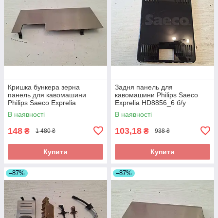
Кришка бункера зерна
Задня панель для
панель для кавомашини
кавомашини Philips Saeco
Philips Saeco Exprelia
Exprelia HD8856_6 б/у
HD8856_4 б/у _дефект
В наявності
В наявності
148
103,18
₴
₴
1 480 ₴
938 ₴
Купити
Купити
–87%
–87%