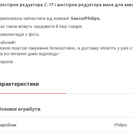
естірня редуктора Z-77 і шестірня редуктора мала для каво
ригінальна запчастина від компанії
Saeco/Philips.
ас також можуть зацікавити й інші товари.
омплектація з фото.
абочий!
овою поштою пакування безкоштовно, а доставку оплатіть у разі 
а всі питання дамо відповідь!
ернігів.
арактеристики
Основні атрибути
иробник
Philips