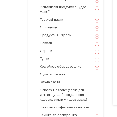
Вендингові продукти "Чудові
Напої"
Горіхові пасти
Солодощі
Продукти з Європи
Бакалія
Сиропи
Турки
Кофейное оборудование
Супутні товари
Зубна паста
Sebocs Descaler (засіб для
декальцинації і видалення
кавових жирів у кавоварках)
Торговые кофейные автоматы
Техніка та електроніка