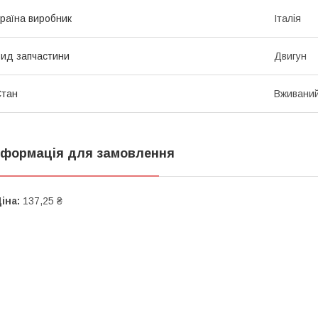
раїна виробник
Італія
ид запчастини
Двигун
Стан
Вживани
нформація для замовлення
іна:
137,25 ₴