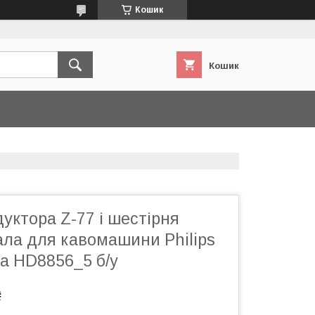
Кошик
Кошик
уктора Z-77 і шестірня
ала для кавомашини Philips
ia HD8856_5 б/у
₴