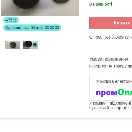
В наявності
–75%
Купити
Залишилось
0
0
днів
0
0
0
0
0
0
+380 (63) 050-29-12
повернення товару п
У компанії підключені
будь-який товар не п