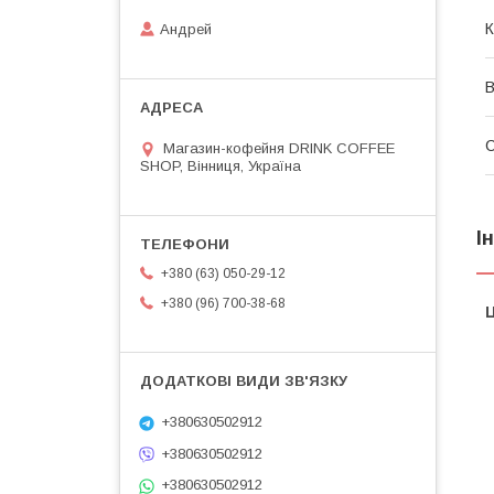
К
Андрей
В
Магазин-кофейня DRINK COFFEE
SHOP, Вінниця, Україна
І
+380 (63) 050-29-12
+380 (96) 700-38-68
Ц
+380630502912
+380630502912
+380630502912