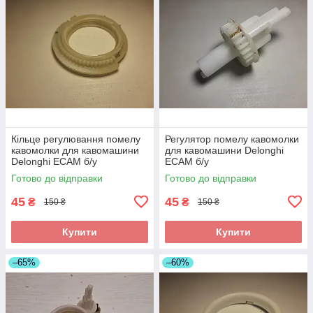
Кільце регулювання помелу
Регулятор помелу кавомолки
кавомолки для кавомашини
для кавомашини Delonghi
Delonghi ECAM б/у
ECAM б/у
Готово до відправки
Готово до відправки
45
45
₴
₴
150 ₴
150 ₴
Купити
Купити
–65%
–60%