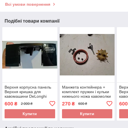
Всі умови повернення
Подібні товари компанії
Верхня корпусна панель
Манжета контейнера +
Верх
Верхня кришка для
комплект пружин і кульки
Верх
кавомашини DeLonghi
нижнього ножа кавомолки
кав
ECAM 23.460.B б/у
для кавомашини Delonghi
ECAM
600
270
600
₴
₴
2 000 ₴
600 ₴
ECAM 23.460.B_2 б/у
Купити
Купити