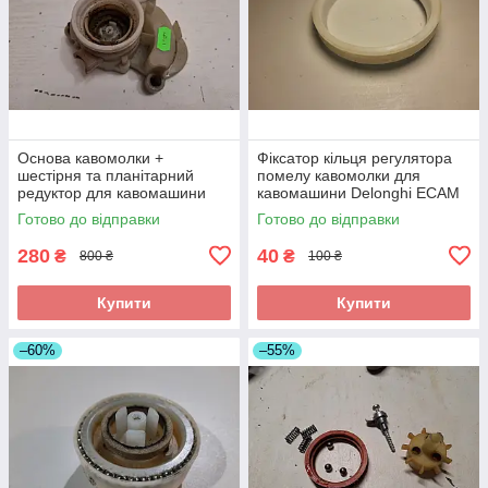
Основа кавомолки +
Фіксатор кільця регулятора
шестірня та планітарний
помелу кавомолки для
редуктор для кавомашини
кавомашини Delonghi ECAM
Delonghi ECAM б/у
б/у
Готово до відправки
Готово до відправки
280
40
₴
₴
800 ₴
100 ₴
Купити
Купити
–60%
–55%