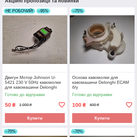
Акційні пропозиції та новинки
НЕ РОБОЧИЙ!
–95%
–75%
Двигун Мотор Johnson U-
Основа кавомолки для
5421 230 V 50Hz кавомолки
кавомашини Delonghi ECAM
для кавомашини Delonghi
б/у
ECAM б/у _лот_3 НЕ
Готово до відправки
Готово до відправки
Робочий!
50
100
₴
₴
1 000 ₴
400 ₴
Купити
Купити
–70%
–70%