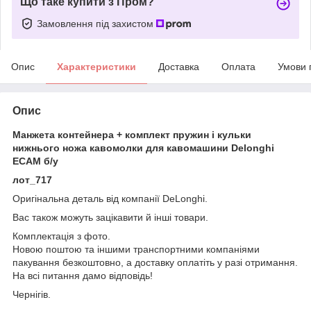
Що таке купити з Пром?
Замовлення під захистом
Опис
Характеристики
Доставка
Оплата
Умови 
Опис
Манжета контейнера + комплект пружин і кульки
нижнього ножа кавомолки для кавомашини Delonghi
ECAM б/у
лот_717
Оригінальна деталь від компанії DeLonghi.
Вас також можуть зацікавити й інші товари.
Комплектація з фото.
Новою поштою та іншими транспортними компаніями
пакування безкоштовно, а доставку оплатіть у разі отримання.
На всі питання дамо відповідь!
Чернігів.