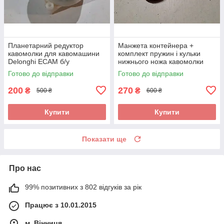
Планетарний редуктор
Манжета контейнера +
кавомолки для кавомашини
комплект пружин і кульки
Delonghi ECAM б/у
нижнього ножа кавомолки
для кавомашини Delonghi
Готово до відправки
Готово до відправки
ECAM 23.460.B_2 б/у
200
270
₴
₴
500 ₴
600 ₴
Купити
Купити
Показати ще
Про нас
99% позитивних з 802 відгуків за рік
Працює з 10.01.2015
м. Вінниця