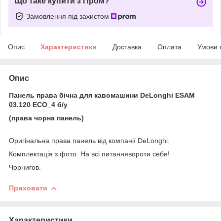
Що таке купити з Пром?
Замовлення під захистом
Опис
Характеристики
Доставка
Оплата
Умови 
Опис
Панель права бічна для кавомашини DeLonghi ESAM
03.120 ECO_4 б/у
(права чорна панель)
Оригінальна права панель від компанії DeLonghi.
Комплектація з фото. На всі питаннявороти себе!
Чорнигов.
Приховати
Характеристики