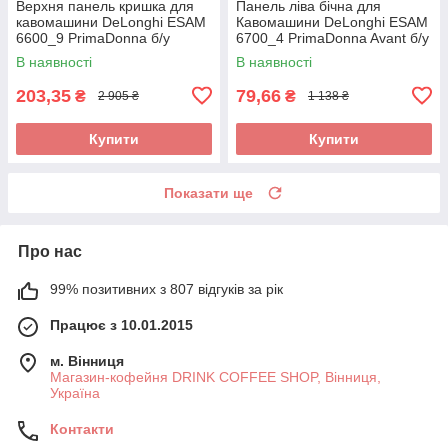
Верхня панель кришка для
Панель ліва бічна для
кавомашини DeLonghi ESAM
Кавомашини DeLonghi ESAM
6600_9 PrimaDonna б/у
6700_4 PrimaDonna Avant б/у
_дефект
В наявності
В наявності
203,35
79,66
₴
₴
2 905 ₴
1 138 ₴
Купити
Купити
Показати ще
Про нас
99% позитивних з 807 відгуків за рік
Працює з 10.01.2015
м. Вінниця
Магазин-кофейня DRINK COFFEE SHOP, Вінниця,
Україна
Контакти