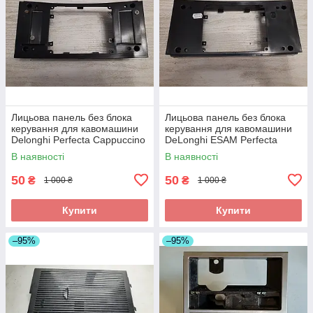
Лицьова панель без блока
Лицьова панель без блока
керування для кавомашини
керування для кавомашини
Delonghi Perfecta Cappuccino
DeLonghi ESAM Perfecta
ESAM 5556.B б/у_дефект
5500.Т_3 б/у _дефект
В наявності
В наявності
50
50
₴
₴
1 000 ₴
1 000 ₴
Купити
Купити
–95%
–95%