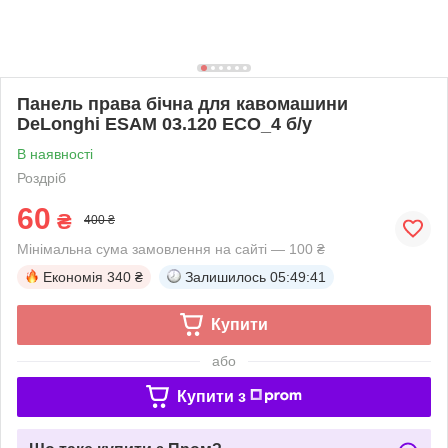
Панель права бічна для кавомашини
DeLonghi ESAM 03.120 ECO_4 б/у
В наявності
Роздріб
60
₴
400 ₴
Мінімальна сума замовлення на сайті — 100 ₴
Економія
340 ₴
Залишилось
05:49:40
Купити
або
Купити з