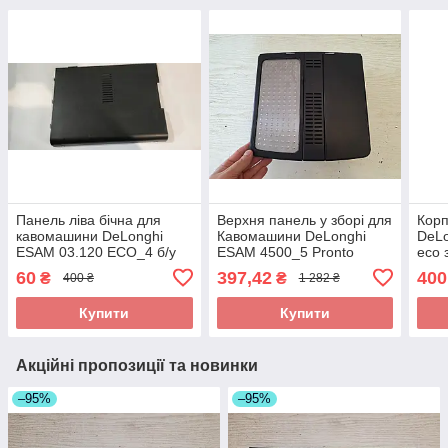
Панель ліва бічна для
Верхня панель у зборі для
Корп
кавомашини DeLonghi
Кавомашини DeLonghi
DeL
ESAM 03.120 ECO_4 б/у
ESAM 4500_5 Pronto
eco 
Cappuccino б/у Ціла!
б/у 
60
397,42
400
₴
₴
400 ₴
1 282 ₴
Купити
Купити
Акційні пропозиції та новинки
–95%
–95%