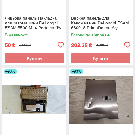
Лицьова панель Накладка
Верхня панель для
для кавомашини DeLonghi
Кавомашини DeLonghi ESAM
ESAM 5500.M_4 Perfecta б/у
6600_8 PrimaDonna б/у
_дефект
В наявності
Готово до відправки
50
203,35
₴
₴
1 000 ₴
2 905 ₴
Купити
Купити
–93%
–93%