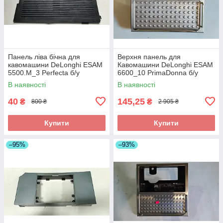
Панель ліва бічна для
Верхня панель для
кавомашини DeLonghi ESAM
Кавомашини DeLonghi ESAM
5500.M_3 Perfecta б/у
6600_10 PrimaDonna б/у
_дефект
_дефект
В наявності
В наявності
40
145,25
₴
₴
800 ₴
2 905 ₴
Купити
Купити
–95%
–93%