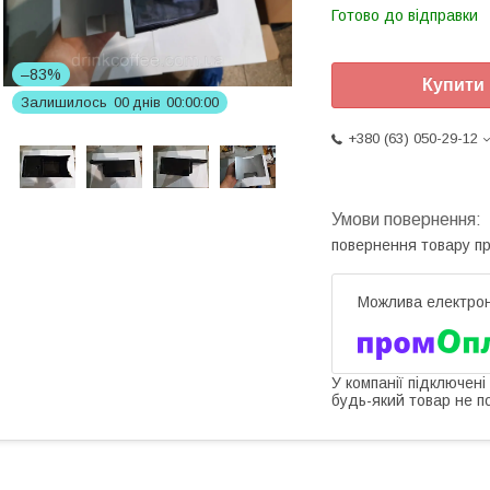
Готово до відправки
–83%
Купити
Залишилось
0
0
днів
0
0
0
0
0
0
+380 (63) 050-29-12
повернення товару п
У компанії підключені
будь-який товар не п