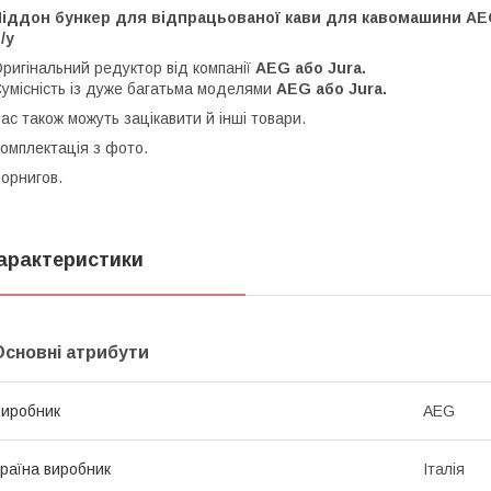
Піддон бункер для відпрацьованої кави для кавомашини AEG
/у
ригінальний редуктор від компанії
AEG або Jura.
умісність із дуже багатьма моделями
AEG або Jura.
ас також можуть зацікавити й інші товари.
омплектація з фото.
орнигов.
арактеристики
Основні атрибути
иробник
AEG
раїна виробник
Італія