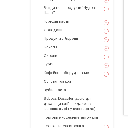
Вендингові продукти "Чудові
Напої"
Горіхові пасти
Солодощі
Продукти з Європи
Бакалія
Сиропи
Турки
Кофейное оборудование
Супутні товари
Зубна паста
Sebocs Descaler (засіб для
декальцинації і видалення
кавових жирів у кавоварках)
Торговые кофейные автоматы
Техніка та електроніка