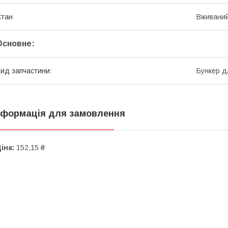
Стан
Вживани
Основне:
ид запчастини:
Бункер д
нформація для замовлення
іна:
152,15 ₴