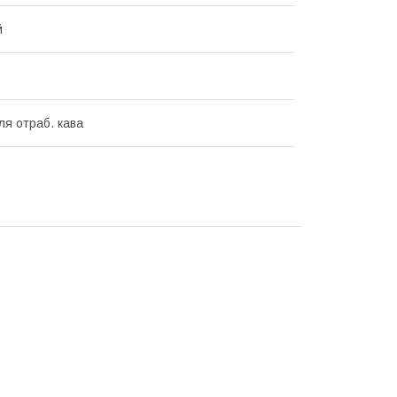
й
ля отраб. кава