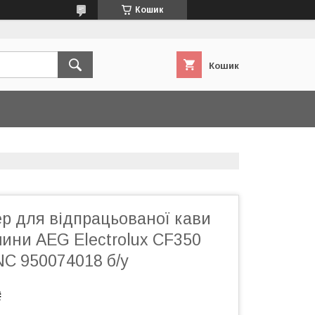
Кошик
Кошик
р для відпрацьованої кави
ини AEG Electrolux CF350
NC 950074018 б/у
₴