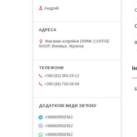
Андрей
Магазин-кофейня DRINK COFFEE
В
SHOP, Вінниця, Україна
І
+380 (63) 050-29-12
+380 (96) 700-38-68
Ц
+380630502912
+380630502912
+380630502912