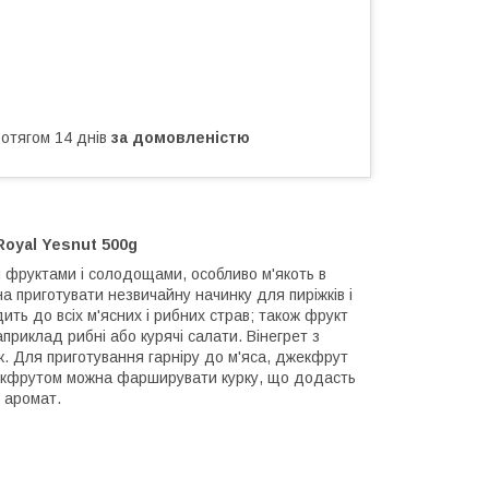
ротягом 14 днів
за домовленістю
Royal Yesnut 500g
 фруктами і солодощами, особливо м'якоть в
а приготувати незвичайну начинку для пиріжків і
дить до всіх м'ясних і рибних страв; також фрукт
априклад рибні або курячі салати. Вінегрет з
 Для приготування гарніру до м'яса, джекфрут
Джекфрутом можна фарширувати курку, що додасть
й аромат.