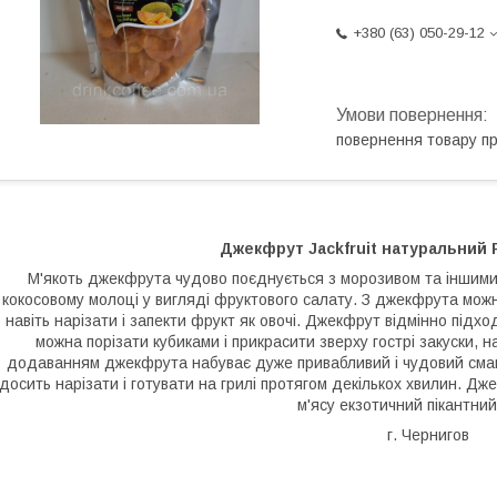
+380 (63) 050-29-12
повернення товару п
Джекфрут Jackfruit натуральний 
М'якоть джекфрута чудово поєднується з морозивом та іншими
кокосовому молоці у вигляді фруктового салату. З джекфрута можн
навіть нарізати і запекти фрукт як овочі. Джекфрут відмінно підхо
можна порізати кубиками і прикрасити зверху гострі закуски, н
додаванням джекфрута набуває дуже привабливий і чудовий смак.
досить нарізати і готувати на грилі протягом декількох хвилин. 
м'ясу екзотичний пікантни
г. Чернигов