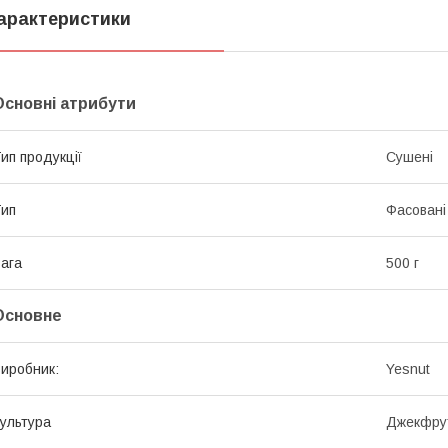
арактеристики
Основні атрибути
ип продукції
Сушені
ип
Фасовані
ага
500 г
Основне
иробник:
Yesnut
ультура
Джекфру