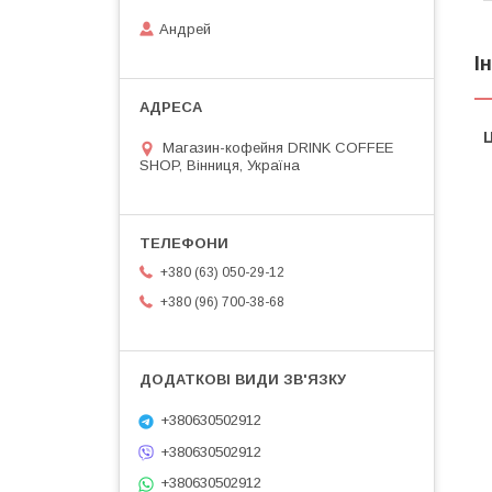
Андрей
І
Ц
Магазин-кофейня DRINK COFFEE
SHOP, Вінниця, Україна
+380 (63) 050-29-12
+380 (96) 700-38-68
+380630502912
+380630502912
+380630502912