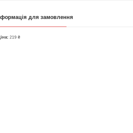
нформація для замовлення
іна:
219 ₴