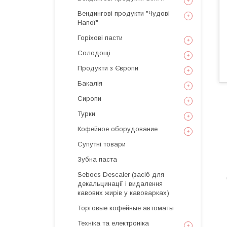
Вендингові продукти "Чудові
Напої"
Горіхові пасти
Солодощі
Продукти з Європи
Бакалія
Сиропи
Турки
Кофейное оборудование
Супутні товари
Зубна паста
Sebocs Descaler (засіб для
декальцинації і видалення
кавових жирів у кавоварках)
Торговые кофейные автоматы
Техніка та електроніка