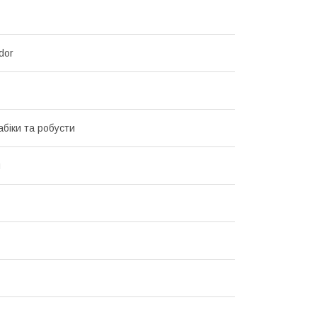
dor
абіки та робусти
й