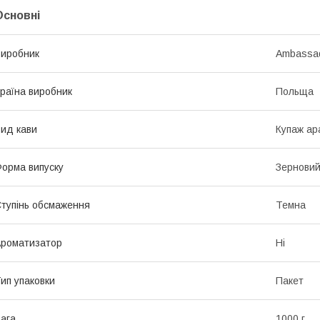
Основні
иробник
Ambassa
раїна виробник
Польща
ид кави
Купаж ар
орма випуску
Зернови
тупінь обсмаження
Темна
роматизатор
Ні
ип упаковки
Пакет
ага
1000 г