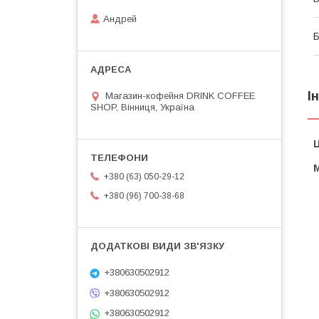
Андрей
Б
І
Магазин-кофейня DRINK COFFEE
SHOP, Вінниця, Україна
Ц
+380 (63) 050-29-12
+380 (96) 700-38-68
+380630502912
+380630502912
+380630502912