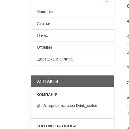
Новости
В
Статьи
О нас
К
Отзывы
В
Доставка и оплата
Ф
КОНТАКТИ
С
А
Интернет-магазин Drink_coffee
Т
В