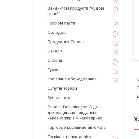
Вендингові продукти "Чудові
Напої"
Горіхові пасти
Солодощі
Продукти з Європи
Бакалія
Сиропи
Турки
Кофейное оборудование
К
С
Супутні товари
Д
Зубна паста
Sebocs Descaler (засіб для
декальцинації і видалення
кавових жирів у кавоварках)
Х
Торговые кофейные автоматы
Техніка та електроніка