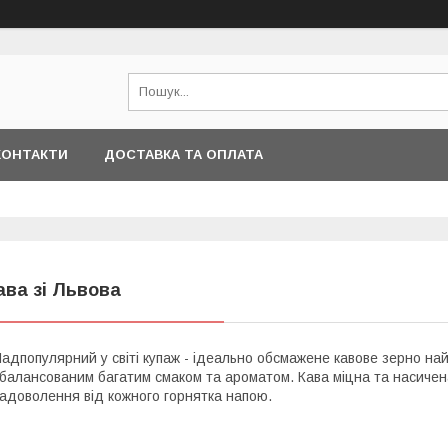
КОНТАКТИ
ДОСТАВКА ТА ОПЛАТА
ава зі Львова
адпопулярний у світі купаж - ідеально обсмажене кавове зерно най
балансованим багатим смаком та ароматом. Кава міцна та насичена
адоволення від кожного горнятка напою.