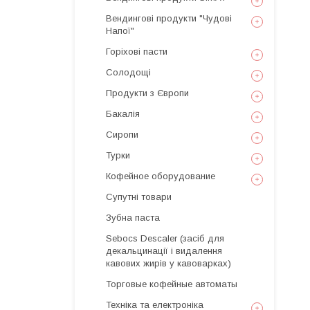
Вендингові продукти "Чудові
Напої"
Горіхові пасти
Солодощі
Продукти з Європи
Бакалія
Сиропи
Турки
Кофейное оборудование
Супутні товари
Зубна паста
Sebocs Descaler (засіб для
декальцинації і видалення
кавових жирів у кавоварках)
Торговые кофейные автоматы
Техніка та електроніка