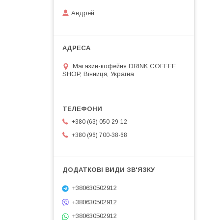
Андрей
Магазин-кофейня DRINK COFFEE
SHOP, Вінниця, Україна
+380 (63) 050-29-12
+380 (96) 700-38-68
+380630502912
+380630502912
+380630502912