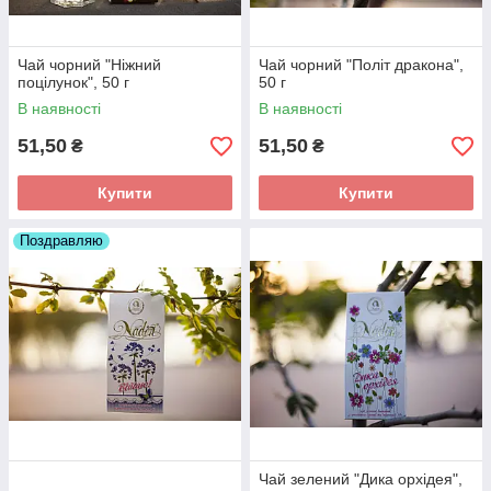
Чай чорний "Ніжний
Чай чорний "Політ дракона",
поцілунок", 50 г
50 г
В наявності
В наявності
51,50
51,50
₴
₴
Купити
Купити
Поздравляю
Чай зелений "Дика орхідея",