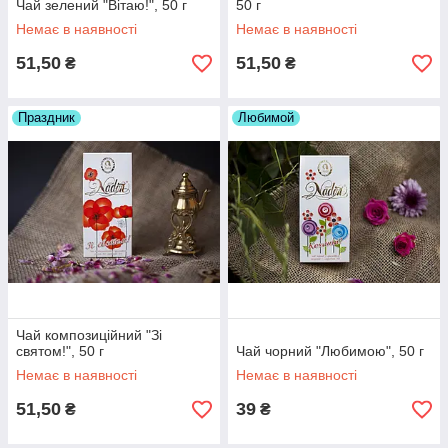
Чай зелений "Вітаю!", 50 г
50 г
Немає в наявності
Немає в наявності
51,50
51,50
₴
₴
Праздник
Любимой
Чай композиційний "Зі
святом!", 50 г
Чай чорний "Любимою", 50 г
Немає в наявності
Немає в наявності
51,50
39
₴
₴