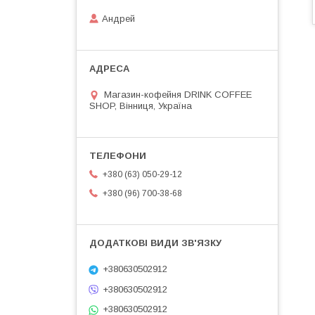
Андрей
Магазин-кофейня DRINK COFFEE
SHOP, Вінниця, Україна
+380 (63) 050-29-12
+380 (96) 700-38-68
+380630502912
+380630502912
+380630502912