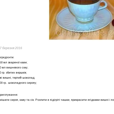
7 березня 2016
нгредієнти:
50 мл звареної кави;
0 мл вишневого соку;
0 гр. збитих вершків;
ві вишні,
тертий шоколад;
00 гр.. шоколадного сиропу;
риготування:
мішати сироп, каву та сік. Розлити в підігріті чашки, прикрасити ягідками вишні і