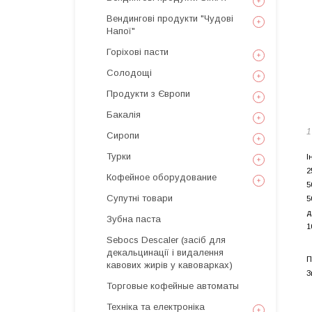
Вендингові продукти "Чудові
Напої"
Горіхові пасти
Солодощі
Продукти з Європи
Бакалія
1
Сиропи
Турки
І
2
Кофейное оборудование
5
Супутні товари
5
д
Зубна паста
1
Sebocs Descaler (засіб для
декальцинації і видалення
П
кавових жирів у кавоварках)
З
Торговые кофейные автоматы
Техніка та електроніка